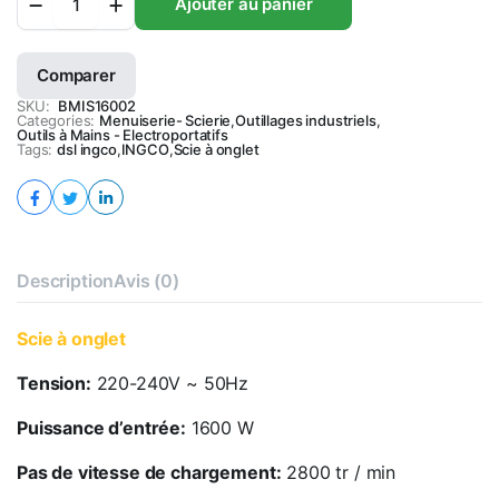
Ajouter au panier
à
onglet
quantity
Comparer
SKU:
BMIS16002
Categories:
Menuiserie- Scierie
,
Outillages industriels
,
Outils à Mains - Electroportatifs
Tags:
dsl ingco
,
INGCO
,
Scie à onglet
Description
Avis (0)
Scie à onglet
Tension:
220-240V ~ 50Hz
Puissance d’entrée:
1600 W
Pas de vitesse de chargement:
2800 tr / min