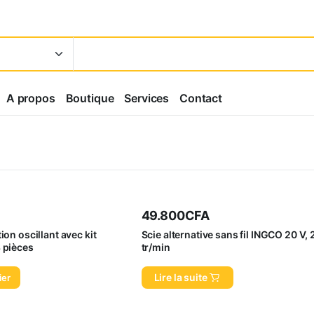
A propos
Boutique
Services
Contact
49.800
CFA
ion oscillant avec kit
Scie alternative sans fil INGCO 20 V,
 pièces
tr/min
Lire la suite
ier