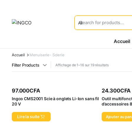
Accueil
Accueil
Menuiserie- Scierie
Filter Products
Affichage de 1–16 sur 19 résultats
97.000
CFA
24.300
CFA
Ingco CMS2001 Scie à onglets Li-Ion sans fil
Outil multifonct
20 V
d’accessoires 8
Lire la suite
Ajouter au pan