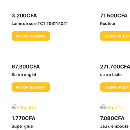
3.200
CFA
71.500
CFA
Lame de scie TCT TSB114041
Routeur
Ajouter au panier
Ajouter au pan
67.300
CFA
271.700
CF
Scie à onglet
scie à table
Ajouter au panier
Ajouter au pan
1.770
CFA
7.080
CFA
Super glue
Jeu d’embouts 