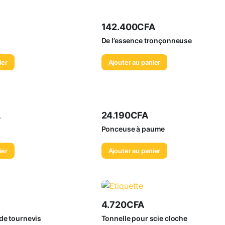
142.400
CFA
De l’essence tronçonneuse
ier
Ajouter au panier
A
24.190
CFA
Ponceuse à paume
ier
Ajouter au panier
4.720
CFA
de tournevis
Tonnelle pour scie cloche