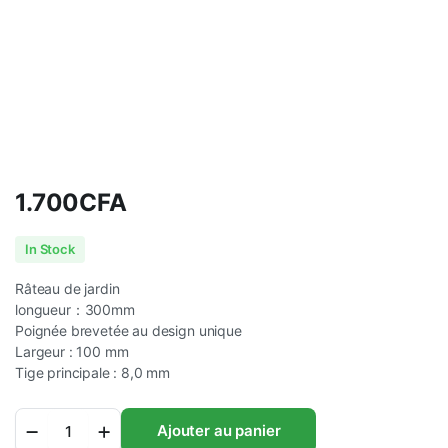
1.700
CFA
In Stock
Râteau de jardin
longueur：300mm
Poignée brevetée au design unique
Largeur : 100 mm
Tige principale : 8,0 mm
Râteau
Ajouter au panier
de