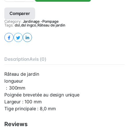
jardin
quantity
Comparer
Category:
Jardinage -Pompage
Tags:
dsl
,
dsl ingco
,
Râteau de jardin
Description
Avis (0)
Râteau de jardin
longueur
：300mm
Poignée brevetée au design unique
Largeur : 100 mm
Tige principale : 8,0 mm
Reviews