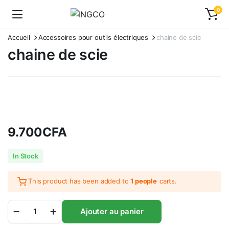
0
Accueil
Accessoires pour outils électriques
chaine de scie
chaine de scie
9.700
CFA
In Stock
This product has been added to
1 people
carts.
chaine
Ajouter au panier
de
scie