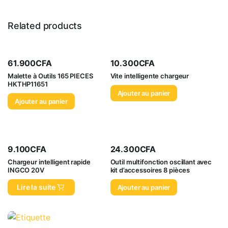
Related products
61.900
CFA
10.300
CFA
Malette à Outils 165 PIECES
Vite intelligente chargeur
HKTHP11651
Ajouter au panier
Ajouter au panier
9.100
CFA
24.300
CFA
Chargeur intelligent rapide
Outil multifonction oscillant avec
INGCO 20V
kit d’accessoires 8 pièces
Lire la suite
Ajouter au panier