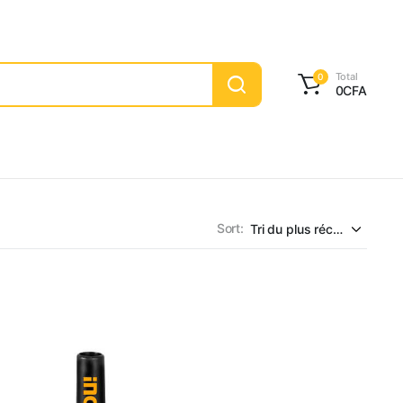
Total
0
0
CFA
Sort: