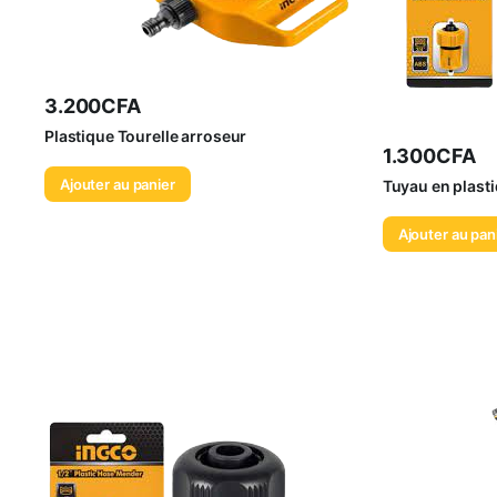
3.200
CFA
Plastique Tourelle arroseur
1.300
CFA
Ajouter au panier
Tuyau en plast
Ajouter au pan