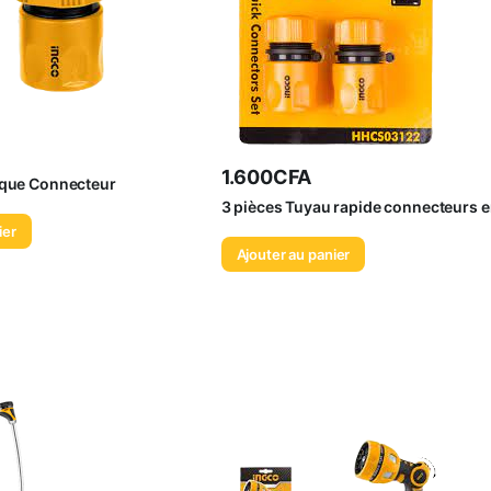
1.600
CFA
ique Connecteur
3 pièces Tuyau rapide connecteurs 
ier
Ajouter au panier