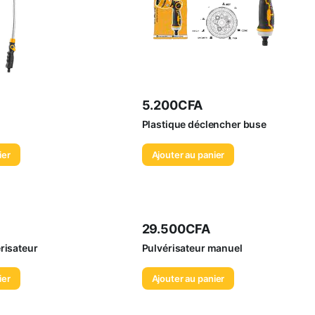
5.200
CFA
Plastique déclencher buse
ier
Ajouter au panier
29.500
CFA
risateur
Pulvérisateur manuel
ier
Ajouter au panier