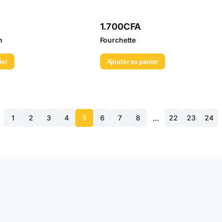
1.700
CFA
n
Fourchette
ier
Ajouter au panier
…
1
2
3
4
5
6
7
8
22
23
24