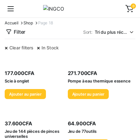
0
Accueil
Shop
Page 18
Filter
Sort:
Clear filters
In Stock
177.000
CFA
271.700
CFA
Scie à onglet
Pompe à eau thermique essence
Ajouter au panier
Ajouter au panier
37.600
CFA
64.900
CFA
Jeu de 144 pièces de pinces
Jeu de 77outils
universelles