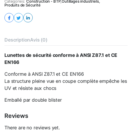
Z87.1
Categories:
Construction - BTP
,
Outillages industriels
,
Produits de Sécurité
et
CE
EN166
quantity
Description
Avis (0)
Lunettes de sécurité conforme à ANSI Z87.1 et CE
EN166
Conforme à ANSI Z87.1 et CE EN166
La structure pleine vue en coupe complète empêche les
UV et résiste aux chocs
Emballé par double blister
Reviews
There are no reviews yet.