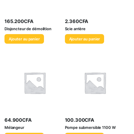
165.200
CFA
2.360
CFA
Disjoncteur de démolition
Scie arrière
Ajouter au panier
Ajouter au panier
64.900
CFA
100.300
CFA
Mélangeur
Pompe submersible 1100 W