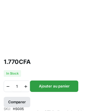
1.770
CFA
In Stock
Lunettes
Ajouter au panier
de
sécurité
conforme
Comparer
à
ANSI
SKU:
HSG05