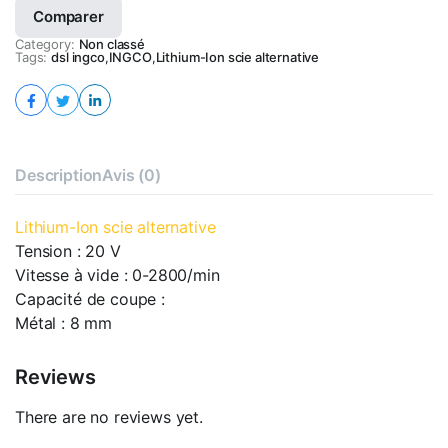
Comparer
quantity
Category:
Non classé
Tags:
dsl ingco
,
INGCO
,
Lithium-Ion scie alternative
Description
Avis (0)
Lithium-Ion scie alternative
Tension : 20 V
Vitesse à vide : 0-2800/min
Capacité de coupe :
Métal : 8 mm
Reviews
There are no reviews yet.