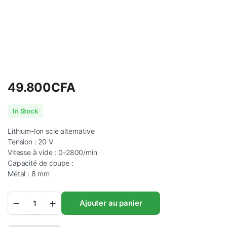
49.800
CFA
In Stock
Lithium-Ion scie alternative
Tension : 20 V
Vitesse à vide : 0-2800/min
Capacité de coupe :
Métal : 8 mm
Lithium-
Ajouter au panier
Ion
scie
alternative