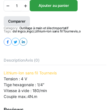
Lithium-
Ajouter au panier
Ion
sans
fil
Comparer
Tournevis
quantity
Category:
Outillage à main et électroportatif
Tags:
dsl ingco
,
ingci
,
Lithium-Ion sans fil Tournevis
,
o
Description
Avis (0)
Lithium-Ion sans fil Tournevis
Tension : 4 V
Tige hexagonale : 1/4″
Vitesse à vide : 180/min
Couple max.:4N.m
Reviews