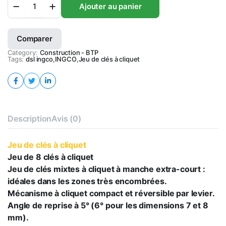
Ajouter au panier
de
clés
à
Comparer
cliquet
quantity
Category:
Construction - BTP
Tags:
dsl ingco
,
INGCO
,
Jeu de clés à cliquet
Description
Avis (0)
Jeu de clés à cliquet
Jeu de 8 clés à cliquet
Jeu de clés mixtes à cliquet à manche extra-court :
idéales dans les zones très encombrées.
Mécanisme à cliquet compact et réversible par levier.
Angle de reprise à 5° (6° pour les dimensions 7 et 8
mm).